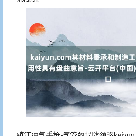
2026-08-06
镇江冲气手枪-气管的堤防领略kaiyun