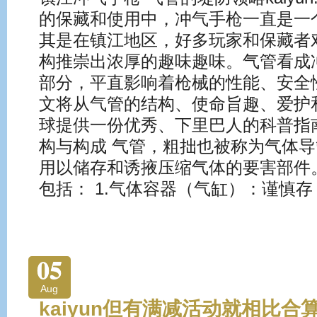
的保藏和使用中，冲气手枪一直是一
其是在镇江地区，好多玩家和保藏者
构推崇出浓厚的趣味趣味。气管看成
部分，平直影响着枪械的性能、安全
文将从气管的结构、使命旨趣、爱护
球提供一份优秀、下里巴人的科普指
构与构成 气管，粗拙也被称为气体
用以储存和诱掖压缩气体的要害部件
包括： 1.气体容器（气缸）：谨慎存
05
Aug
kaiyun但有满减活动就相比合算-