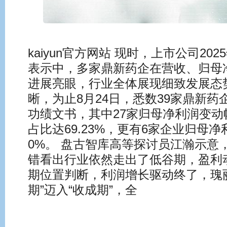
kaiyun官方网站 现时，上市公司20
表示中，多家鼎新药企在营收、归母
进展亮眼，行业全体展现细致发展态势
晰，为止8月24日，悉数39家鼎新药企
功绩文书，其中27家归母净利润变动
占比达69.23%，更有6家企业归母净
0%。 盘古智库高等探讨员江瀚示意
错看出行业依然走出了低谷期，盈利
期位置判断，利润增长驱动终了，瑰
期”迈入“收成期”，全