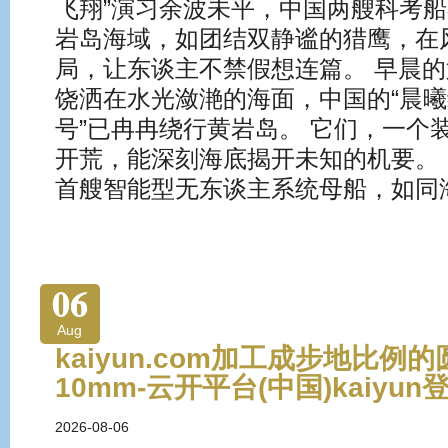
飞翔”演习余波未平，中国两艘科考
岩岛海域，如团结双静谧的猎鹰，在
局，让东谈主不禁假想连篇。 早晨
饶洒在水光潋滟的海面，中国的“晨曦红
号”已冉冉绕行黄岩岛。 它们，一个
开荒，能深刻海底揭开未知的机要。
首艘智能型无东谈主系统母船，如同
06
Aug
kaiyun.com加工成步地比
10mm-云开平台(中国)kaiyu
2026-08-06